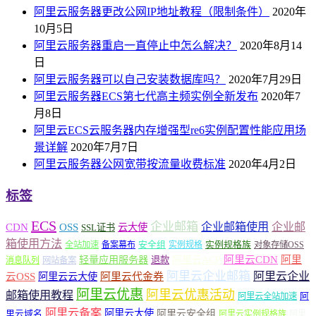
阿里云服务器更改公网IP地址教程（限制条件）
2020年
10月5日
阿里云服务器重启一直停止中怎么解决？
2020年8月14
日
阿里云服务器可以自己安装数据库吗？
2020年7月29日
阿里云服务器ECS第七代高主频实例全新发布
2020年7
月8日
阿里云ECS云服务器内存增强型re6实例配置性能应用场
景详解
2020年7月7日
阿里云服务器公网宽带按流量收费标准
2020年4月2日
标签
ECS
企业邮箱
企业邮箱使用
企业邮
CDN
OSS
云大使
SSL证书
箱使用方法
安全组
实例规格族
全站加速
备案幕布
实例规格
对象存储OSS
轻量应用服务器
阿里云ACP
阿里云CDN
阿里
退款
消息队列
网站备案
阿里云企业邮箱
阿里云企业
云OSS
阿里云云大使
阿里云代金券
阿里云优惠
阿里云优惠活动
邮箱使用教程
阿
阿里云全站加速
阿里云备案
阿里云大使
阿里云安全组
里云域名
阿里云实例规格族
阿里