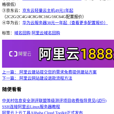
格很低）
③京东云：
京东云轻量云主机49元1年起
（2C2G/2C4G/4C8G/8C16G/16C64G配置报价）
④华为云：
华为云服务器38元一年起（查看更多配置报价）
标签：
域名回购
阿里云域名回购
上一篇：
阿里云建站提交您的需求免费提供建站方案
下一篇：
阿里云网站建设退款流程方法
随便看看
中关村信息安全测评联盟等级测评项目收费指导意见(试行)
SSH连接阿里云Linux服务器教程
阿里云上云工具Alibaba Cloud Toolkit正式发布