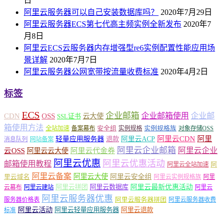
日
阿里云服务器可以自己安装数据库吗？
2020年7月29日
阿里云服务器ECS第七代高主频实例全新发布
2020年7
月8日
阿里云ECS云服务器内存增强型re6实例配置性能应用场
景详解
2020年7月7日
阿里云服务器公网宽带按流量收费标准
2020年4月2日
标签
ECS
企业邮箱
企业邮箱使用
企业邮
CDN
OSS
云大使
SSL证书
箱使用方法
安全组
实例规格族
全站加速
备案幕布
实例规格
对象存储OSS
轻量应用服务器
阿里云ACP
阿里云CDN
阿里
退款
消息队列
网站备案
阿里云企业邮箱
阿里云企业
云OSS
阿里云云大使
阿里云代金券
阿里云优惠
阿里云优惠活动
邮箱使用教程
阿
阿里云全站加速
阿里云备案
阿里云大使
阿里云安全组
里云域名
阿里云实例规格族
阿里
阿里云最新优惠活动
阿里云拼团
阿里云数据库
云幕布
阿里云建站
阿里云
阿里云服务器优惠
阿里云服务器拼团
服务器价格表
阿里云服务器收费
阿里云活动
阿里云轻量应用服务器
阿里云退款
标准