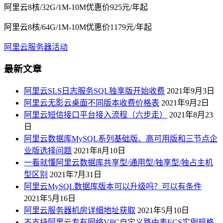
阿里云8核/32G/1M-10M优惠价925元/年起
阿里云8核/64G/1M-10M优惠价1179元/年起
阿里云服务器活动
最新文章
阿里云SLS日志服务SQL独享版开始收费
2021年9月3日
阿里云无影云桌面不同版本收费价格表
2021年9月2日
阿里云短信接口平台接入流程（六步走）
2021年8月23
日
阿里云数据库MySQL系列基础版、高可用版和三节点企
业版选择问题
2021年8月10日
一看就懂阿里云数据库共享型/通用型/独享型/独占主机
型区别
2021年7月31日
阿里云MySQL数据库版本可以升级吗？可以有条件
2021年5月16日
阿里云服务器机房详细地址获取
2021年5月10日
不支持阿里云专有网络VPC自定义路由表ECS实例规格