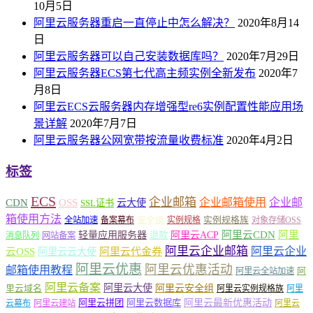
10月5日
阿里云服务器重启一直停止中怎么解决？
2020年8月14
日
阿里云服务器可以自己安装数据库吗？
2020年7月29日
阿里云服务器ECS第七代高主频实例全新发布
2020年7
月8日
阿里云ECS云服务器内存增强型re6实例配置性能应用场
景详解
2020年7月7日
阿里云服务器公网宽带按流量收费标准
2020年4月2日
标签
ECS
企业邮箱
企业邮箱使用
企业邮
CDN
OSS
云大使
SSL证书
箱使用方法
安全组
实例规格族
全站加速
备案幕布
实例规格
对象存储OSS
轻量应用服务器
阿里云ACP
阿里云CDN
阿里
退款
消息队列
网站备案
阿里云企业邮箱
阿里云企业
云OSS
阿里云云大使
阿里云代金券
阿里云优惠
阿里云优惠活动
邮箱使用教程
阿
阿里云全站加速
阿里云备案
阿里云大使
阿里云安全组
里云域名
阿里云实例规格族
阿里
阿里云最新优惠活动
阿里云拼团
阿里云数据库
云幕布
阿里云建站
阿里云