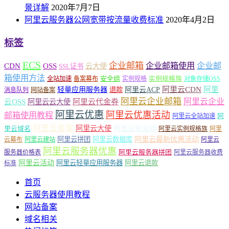
景详解
2020年7月7日
阿里云服务器公网宽带按流量收费标准
2020年4月2日
标签
ECS
企业邮箱
企业邮箱使用
企业邮
CDN
OSS
云大使
SSL证书
箱使用方法
安全组
实例规格族
全站加速
备案幕布
实例规格
对象存储OSS
轻量应用服务器
阿里云ACP
阿里云CDN
阿里
退款
消息队列
网站备案
阿里云企业邮箱
阿里云企业
云OSS
阿里云云大使
阿里云代金券
阿里云优惠
阿里云优惠活动
邮箱使用教程
阿
阿里云全站加速
阿里云备案
阿里云大使
阿里云安全组
里云域名
阿里云实例规格族
阿里
阿里云最新优惠活动
阿里云拼团
阿里云数据库
云幕布
阿里云建站
阿里云
阿里云服务器优惠
阿里云服务器拼团
服务器价格表
阿里云服务器收费
阿里云活动
阿里云轻量应用服务器
阿里云退款
标准
首页
云服务器使用教程
网站备案
域名相关